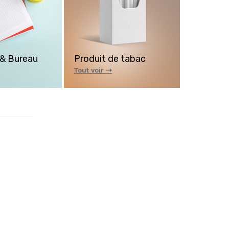
 & Bureau
Produit de tabac
Tout voir
➝