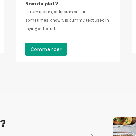
Nom du plat2
Lorem ipsum, or lipsum as it is
sometimes known, is dummy text used in
laying out print
Commander
 ?