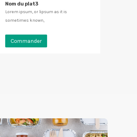
Nom du plat3
Lorem ipsum, or lipsum as it is
sometimes known,
Commander