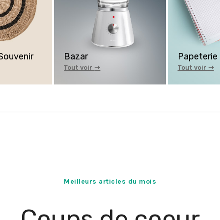
 Souvenir
Bazar
Papeterie
Tout voir
➝
Tout voir
➝
Meilleurs articles du mois
Coups de coeur