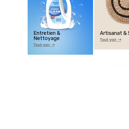
Entretien &
Artisanat &
Nettoyage
Tout voir
➝
Tout voir ➝