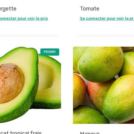
rgette
Tomate
onnecter pour voir le prix
Se connecter pour voir le pr
P
PROMO
R
O
D
U
I
T
E
N
P
R
O
M
O
T
I
O
N
cat tropical frais
Mangue