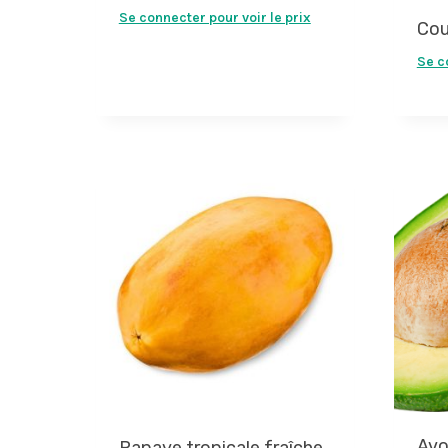
Se connecter pour voir le prix
Cou
Se c
Avo
Papaye tropicale fraîche