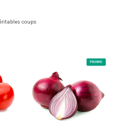
éritables coups
P
PROMO
R
O
D
U
I
T
E
N
P
R
O
M
O
T
I
O
N