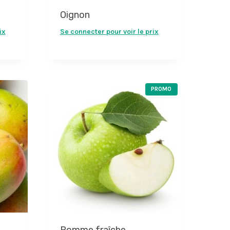
Oignon
ix
Se connecter pour voir le prix
P
PROMO
R
O
D
U
I
T
E
N
P
R
O
M
O
T
I
O
N
Pomme fraîche