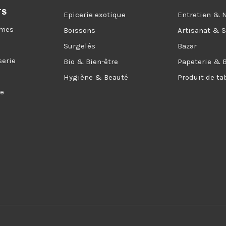
TS
Epicerie exotique
Entretien & 
umes
Boissons
Artisanat & 
Surgelés
Bazar
serie
Bio & Bien-être
Papeterie & 
Hygiène & Beauté
Produit de ta
ée