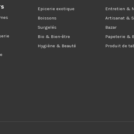
TS
Epicerie exotique
Entretien & 
umes
Boissons
Artisanat & 
Surgelés
Bazar
serie
Bio & Bien-être
Papeterie & 
Hygiène & Beauté
Produit de ta
ée