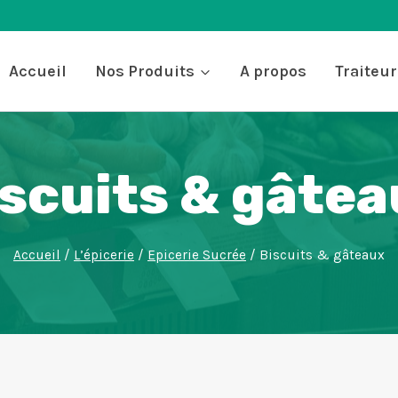
Accueil
Nos Produits
A propos
Traiteur
scuits & gâte
Accueil
/
L’épicerie
/
Epicerie Sucrée
/
Biscuits & gâteaux